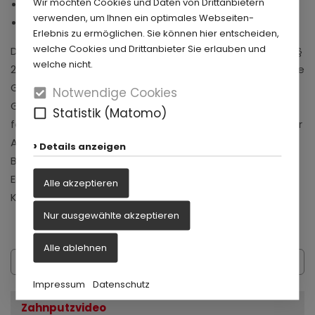
Wir möchten Cookies und Daten von Drittanbietern
Gesundheitsamt Paderborn
verwenden, um Ihnen ein optimales Webseiten-
Niedergelassene Zahnärzte im Kreis Paderborn
Erlebnis zu ermöglichen. Sie können hier entscheiden,
welche Cookies und Drittanbieter Sie erlauben und
Die Verhütung von Zahnerkrankungen ist gesetzlich im §
welche nicht.
21 SGB V (Gesetzliche Grundlagen) verankert. Hier ist die
Gruppenprophylaxe in Kindertagesstätten und
Notwendige Cookies
Grundschulen mit ihren verschiedenen Maßnahmen
Statistik (Matomo)
festgeschrieben. In spezifischen Programmen setzt der
Arbeitskreis Zahngesundheit Gruppenprophylaxe,
Details anzeigen
Beratung zur Mundhygiene und (zahn-)gesunder
Ernährung in Kindertagesstätten und Grundschulen im
Alle akzeptieren
Kreisgebiet um.
Nur ausgewählte akzeptieren
Alle ablehnen
Impressum
Datenschutz
Zahnputzvideo